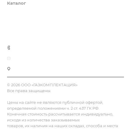
Каталог
Доставка и оплата
Полезная информация
Контакты
8 (800) 555-90-64
zakaz@gazkompl.ru
г. Москва, 2-й Смоленский переулок, 1/4
© 2026 ООО «ГАЗКОМПЛЕКТАЦИЯ»
Все права защищены.
Цены на сайте не являются публичной офертой,
определяемой положениями ч. 2 ст. 437 ГК РФ.
Конечная стоимость рассчитывается индивидуально,
исходя из количества заказываемых
товаров, их наличия на наших складах, способа и места