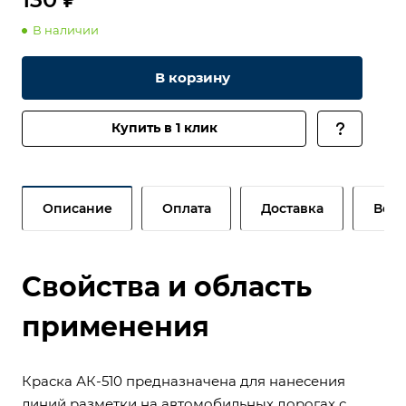
В наличии
В корзину
Купить в 1 клик
Описание
Оплата
Доставка
Возв
Свойства и область
применения
Краска АК-510 предназначена для нанесения
линий разметки на автомобильных дорогах с