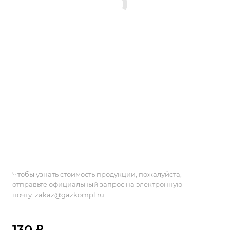
Чтобы узнать стоимость продукции, пожалуйста,
отправьте официальный запрос на электронную
почту:
zakaz@gazkompl.ru
130 ₽