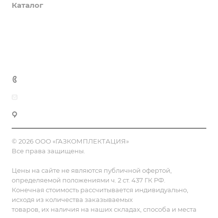
Каталог
Доставка и оплата
Полезная информация
Контакты
8 (800) 555-90-64
zakaz@gazkompl.ru
г. Москва, 2-й Смоленский переулок, 1/4
© 2026 ООО «ГАЗКОМПЛЕКТАЦИЯ»
Все права защищены.
Цены на сайте не являются публичной офертой,
определяемой положениями ч. 2 ст. 437 ГК РФ.
Конечная стоимость рассчитывается индивидуально,
исходя из количества заказываемых
товаров, их наличия на наших складах, способа и места