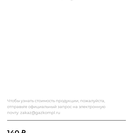
Чтобы узнать стоимость продукции, пожалуйста,
отправьте официальный запрос на электронную
почту:
zakaz@gazkompl.ru
140 ₽