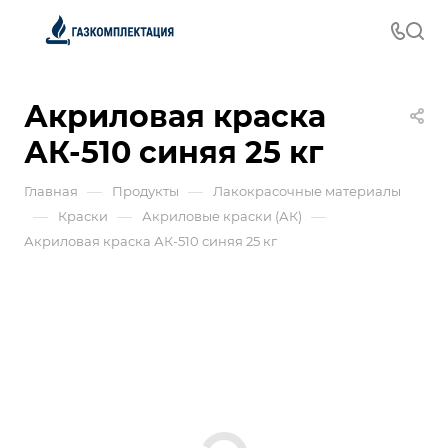
Акриловая краска
АК-510 синяя 25 кг
—
—
Главная
Продукты
Лакокрасочные материалы
—
—
—
Краски
Акриловые краски (АК)
Акриловая краска АК-510 синяя 25 кг