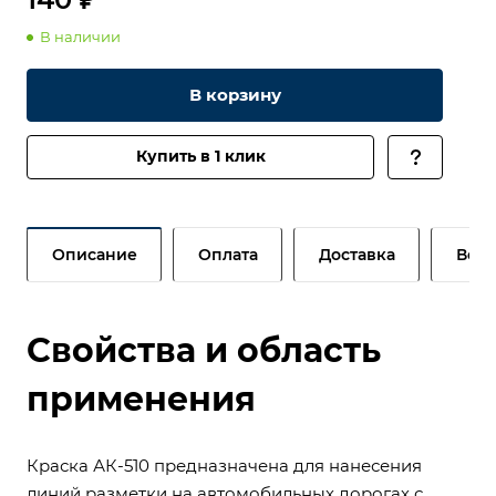
В наличии
В корзину
Купить в 1 клик
Описание
Оплата
Доставка
Возв
Свойства и область
применения
Краска АК-510 предназначена для нанесения
линий разметки на автомобильных дорогах с