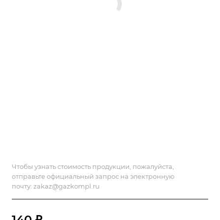
Чтобы узнать стоимость продукции, пожалуйста,
отправьте официальный запрос на электронную
почту:
zakaz@gazkompl.ru
140 ₽