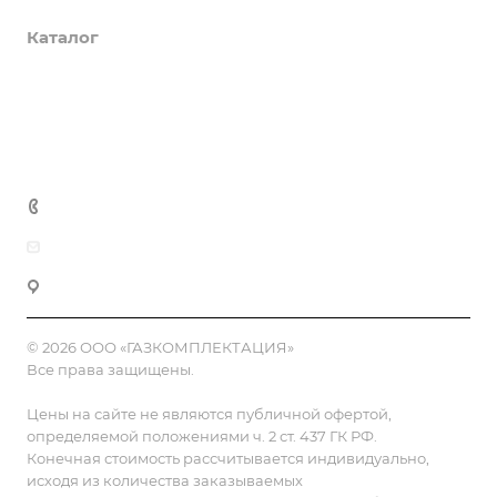
Каталог
Доставка и оплата
Полезная информация
Контакты
8 (800) 555-90-64
zakaz@gazkompl.ru
г. Москва, 2-й Смоленский переулок, 1/4
© 2026 ООО «ГАЗКОМПЛЕКТАЦИЯ»
Все права защищены.
Цены на сайте не являются публичной офертой,
определяемой положениями ч. 2 ст. 437 ГК РФ.
Конечная стоимость рассчитывается индивидуально,
исходя из количества заказываемых