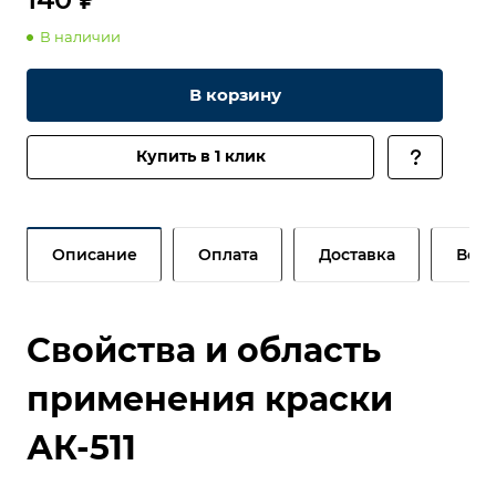
В наличии
В корзину
Купить в 1 клик
Описание
Оплата
Доставка
Возв
Свойства и область
применения краски
АК-511