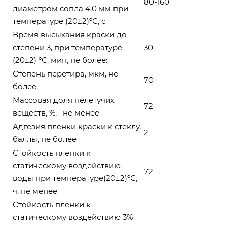
80-160
диаметром сопла 4,0 мм при
температуре (20±2)ºС, с
Время высыхания краски до
степени 3, при температуре
30
(20±2) ºС, мин, не более:
Степень перетира, мкм, не
70
более
Массовая доля нелетучих
72
веществ, %, не менее
Адгезия пленки краски к стеклу,
2
баллы, не более
Стойкость пленки к
статическому воздействию
72
воды при температуре(20±2)ºС,
ч, не менее
Стойкость пленки к
статическому воздействию 3%