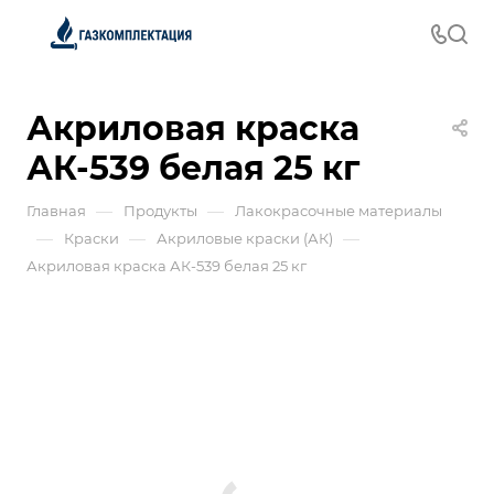
Акриловая краска
АК-539 белая 25 кг
—
—
Главная
Продукты
Лакокрасочные материалы
—
—
—
Краски
Акриловые краски (АК)
Акриловая краска АК-539 белая 25 кг