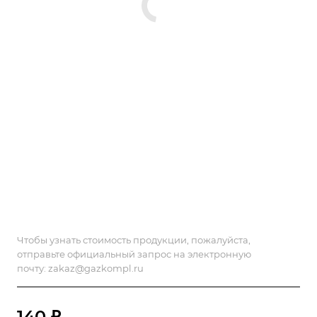
Чтобы узнать стоимость продукции, пожалуйста,
отправьте официальный запрос на электронную
почту:
zakaz@gazkompl.ru
140 ₽