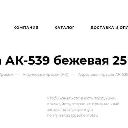
КОМПАНИЯ
КАТАЛОГ
ДОСТАВКА И ОП
 АК-539 бежевая 25
—
—
Краски
Акриловые краски (АК)
Акриловая краска АК-539
Чтобы узнать стоимость продукции,
пожалуйста, отправьте официальный
запрос на электронную
почту:
zakaz@gazkompl.ru