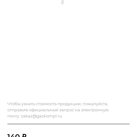
Чтобы узнать стоимость продукции, пожалуйста,
отправьте официальный запрос на электронную
почту:
zakaz@gazkompl.ru
140 ₽