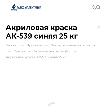
Акриловая краска
АК-539 синяя 25 кг
—
—
Главная
Продукты
Лакокрасочные материалы
—
—
—
Краски
Акриловые краски (АК)
Акриловая краска АК-539 синяя 25 кг