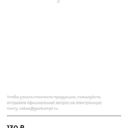
Чтобы узнать стоимость продукции, пожалуйста,
отправьте официальный запрос на электронную
почту:
zakaz@gazkompl.ru
130 ₽