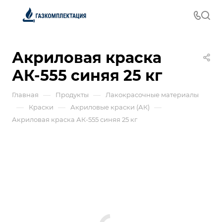
Акриловая краска
АК-555 синяя 25 кг
—
—
Главная
Продукты
Лакокрасочные материалы
—
—
—
Краски
Акриловые краски (АК)
Акриловая краска АК-555 синяя 25 кг