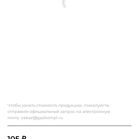
Чтобы узнать стоимость продукции, пожалуйста,
отправьте официальный запрос на электронную
почту:
zakaz@gazkompl.ru
105 ₽