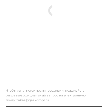
Чтобы узнать стоимость продукции, пожалуйста,
отправьте официальный запрос на электронную
почту:
zakaz@gazkompl.ru