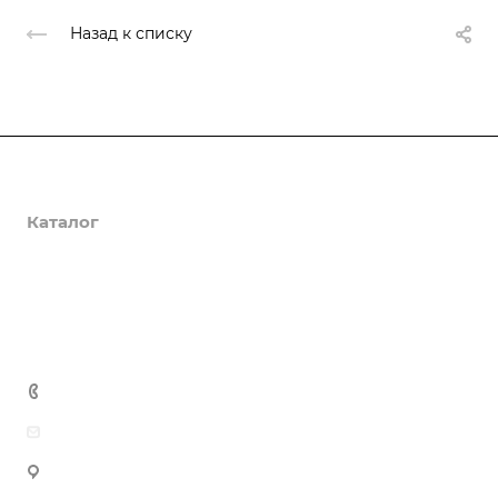
Назад к списку
О компании
Каталог
Доставка и оплата
Полезная информация
Контакты
8 (800) 555-90-64
zakaz@gazkompl.ru
г. Москва, 2-й Смоленский переулок, 1/4