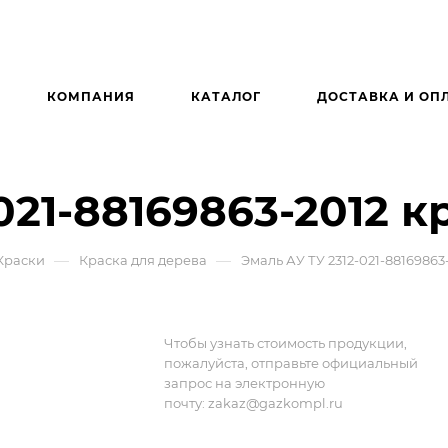
КОМПАНИЯ
КАТАЛОГ
ДОСТАВКА И ОП
021-88169863-2012 к
—
—
Краски
Краска для дерева
Эмаль АУ ТУ 2312-021-88169863
Чтобы узнать стоимость продукции,
пожалуйста, отправьте официальный
запрос на электронную
почту:
zakaz@gazkompl.ru