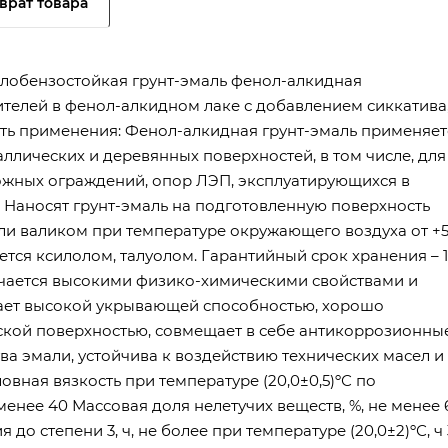
врат товара
лобензостойкая грунт-эмаль фенол-алкидная
телей в фенол-алкидном лаке с добавлением сиккатива
сть применения: Фенол-алкидная грунт-эмаль применяет
лических и деревянных поверхностей, в том числе, для
ожных ограждений, опор ЛЭП, эксплуатирующихся в
 Наносят грунт-эмаль на подготовленную поверхность
ли валиком при температуре окружающего воздуха от +
ется ксилолом, талуолом. Гарантийный срок хранения – 
личается высокими физико-химическими свойствами и
ет высокой укрывающей способностью, хорошо
еской поверхностью, совмещает в себе антикоррозионны
ва эмали, устойчива к воздействию технических масел и
овная вязкость при температуре (20,0±0,5)ºС по
менее 40 Массовая доля нелетучих веществ, %, не менее 
до степени 3, ч, не более при температуре (20,0±2)ºС, ч 