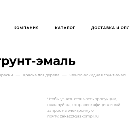
КОМПАНИЯ
КАТАЛОГ
ДОСТАВКА И ОП
грунт-эмаль
—
—
Краски
Краска для дерева
Фенол-алкидная грунт-эмаль
Чтобы узнать стоимость продукции,
пожалуйста, отправьте официальный
запрос на электронную
почту:
zakaz@gazkompl.ru