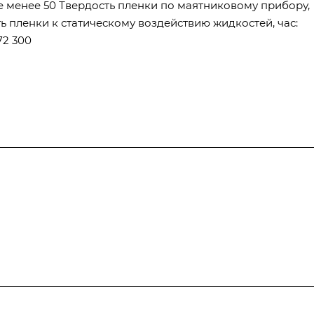
не менее 50 Твердость пленки по маятниковому прибору,
сть пленки к статическому воздействию жидкостей, час:
72 300
Полезная информация
Контакты