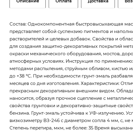
Описание
Оплата
Доставка
Воз
Состав: Однокомпонентная быстровысыхающая мас
представляет собой суспензию пигментов и наполни
растворителей и целевых добавок. Свойства и обла
для создания защитно-декоративных покрытий метал
окраски механического оборудования, мостов, дор
атмосферных условиях. Инструкция по применению:
методами распыления, струйным обливом, кистью и
до +38 ºС. При необходимости грунт-эмаль разбавля
месяцев со дня изготовления. Характеристики: От
прекрасным декоративным внешним видом. Облада
наносится, образуя прочное сцепление с металлич
свойства грунтовки и декоративно-защитные свойст
бензина. Грунт-эмаль устойчива к УФ-излучению. Усл
визкозиметру ВЗ-246 с диаметром сопла 4 мм, с, не 
Степень перетира, мкм, не более: 35 Время высыхания 