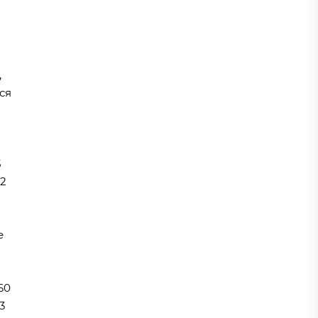
,
ся
5
12
е
60
3