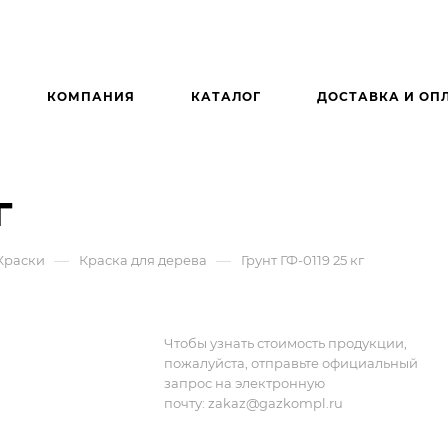
КОМПАНИЯ
КАТАЛОГ
ДОСТАВКА И ОП
г
—
—
Краски
Краска для дерева
Грунт ГФ-0119 25 кг
Чтобы узнать стоимость продукции,
пожалуйста, отправьте официальный
запрос на электронную
почту:
zakaz@gazkompl.ru