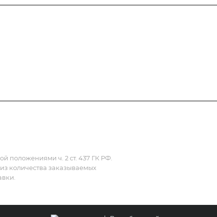
Полезная информация
Контакты
 положениями ч. 2 ст. 437 ГК РФ.
 из количества заказываемых
авки.