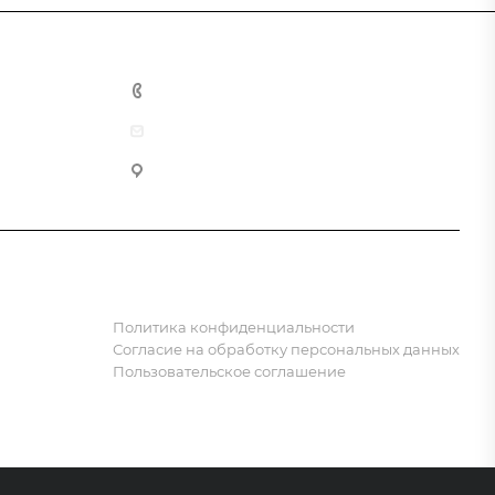
8 (800) 555-90-64
zakaz@gazkompl.ru
г. Москва, 2-й Смоленский переулок, 1/4
Политика конфиденциальности
Согласие на обработку персональных данных
Пользовательское соглашение