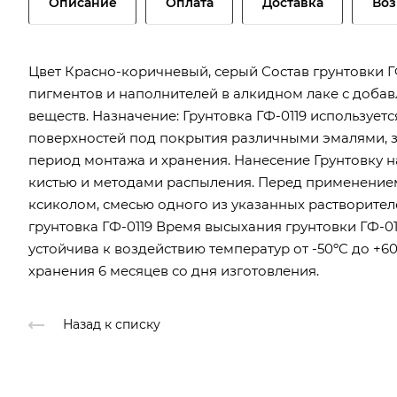
Описание
Оплата
Доставка
Воз
Цвет Красно-коричневый, серый Состав грунтовки ГФ
пигментов и наполнителей в алкидном лаке с доба
веществ. Назначение: Грунтовка ГФ-0119 использует
поверхностей под покрытия различными эмалями, 
период монтажа и хранения. Нанесение Грунтовку н
кистью и методами распыления. Перед применением
ксиколом, смесью одного из указанных растворител
грунтовка ГФ-0119 Время высыхания грунтовки ГФ-011
устойчива к воздействию температур от -50ºC до +60
хранения 6 месяцев со дня изготовления.
Назад к списку