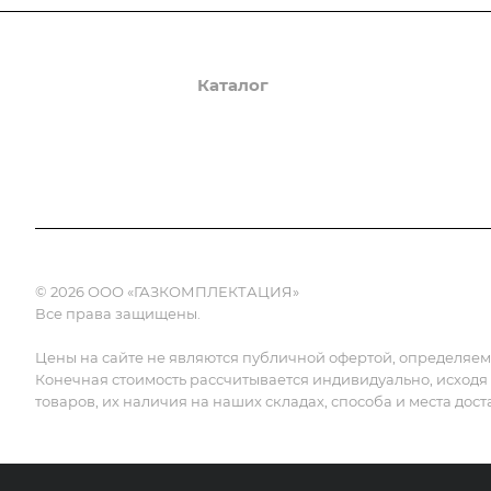
О компании
Каталог
Доставка и оплата
© 2026 ООО «ГАЗКОМПЛЕКТАЦИЯ»
Все права защищены.
Цены на сайте не являются публичной офертой, определяемой
Конечная стоимость рассчитывается индивидуально, исходя
товаров, их наличия на наших складах, способа и места дост