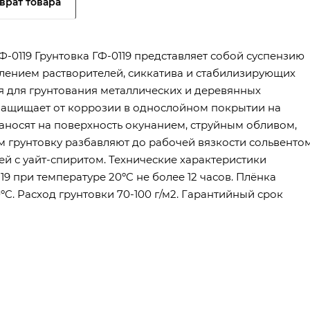
врат товара
-0119 Грунтовка ГФ-0119 представляет собой суспензию
влением растворителей, сиккатива и стабилизирующих
ся для грунтования металлических и деревянных
защищает от коррозии в однослойном покрытии на
аносят на поверхность окунанием, струйным обливом,
 грунтовку разбавляют до рабочей вязкости сольвентом
ей с уайт-спиритом. Технические характеристики
9 при температуре 20ºC не более 12 часов. Плёнка
ºC. Расход грунтовки 70-100 г/м2. Гарантийный срок