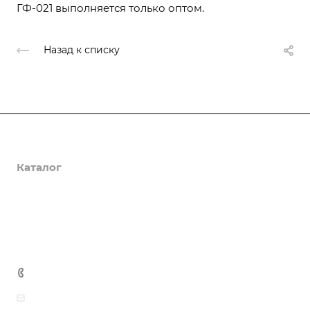
ГФ-021 выполняется только оптом.
Назад к списку
О компании
Каталог
Доставка и оплата
Полезная информация
Контакты
8 (800) 555-90-64
zakaz@gazkompl.ru