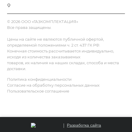
г. Москва, 2-й Смоленский переулок, 1/4
© 2026 ООО «ГАЗКОМПЛЕКТАЦИЯ»
Все права защищены.
Цены на сайте не являются публичной офертой,
определяемой положениями ч. 2 ст. 437 ГК РФ.
Конечная стоимость рассчитывается индивидуально,
исходя из количества заказываемых
товаров, их наличия на наших складах, способа и места
доставки.
Политика конфиденциальности
Согласие на обработку персональных данных
Пользовательское соглашение
Разработка сайта
Главная
Компания
Каталог
Контакты
Поиск