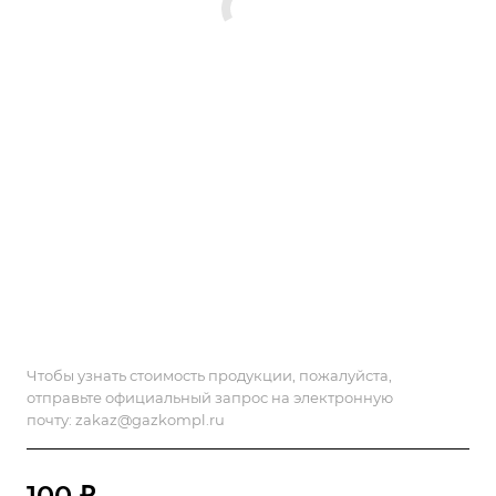
Чтобы узнать стоимость продукции, пожалуйста,
отправьте официальный запрос на электронную
почту:
zakaz@gazkompl.ru
100 ₽