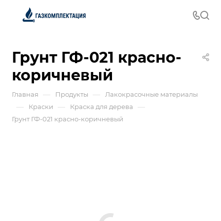
Грунт ГФ-021 красно-
коричневый
—
—
Главная
Продукты
Лакокрасочные материалы
—
—
—
Краски
Краска для дерева
Грунт ГФ-021 красно-коричневый