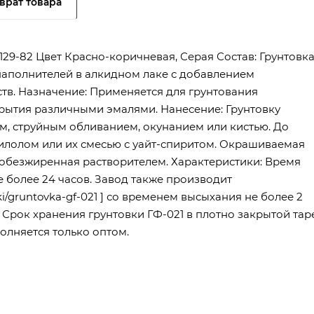
врат товара
29-82 Цвет Красно-коричневая, Серая Состав: Грунтовк
наполнителей в алкидном лаке с добавлением
тв. Назначение: Применяется для грунтования
рытия различными эмалями. Нанесение: Грунтовку
, струйным обливанием, окунанием или кистью. До
силолом или их смесью с уайт-спиритом. Окрашиваемая
 обезжиренная растворителем. Характеристики: Время
е более 24 часов. Завод также производит
i/gruntovka-gf-021 ] со временем высыхания не более 2
 Срок хранения грунтовки ГФ-021 в плотно закрытой таре
олняется только оптом.