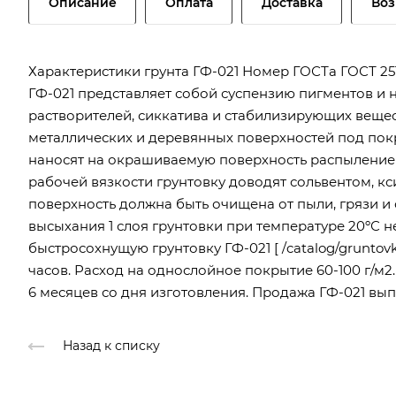
Описание
Оплата
Доставка
Воз
Характеристики грунта ГФ-021 Номер ГОСТа ГОСТ 251
ГФ-021 представляет собой суспензию пигментов и 
растворителей, сиккатива и стабилизирующих вещес
металлических и деревянных поверхностей под пок
наносят на окрашиваемую поверхность распылением
рабочей вязкости грунтовку доводят сольвентом, к
поверхность должна быть очищена от пыли, грязи и
высыхания 1 слоя грунтовки при температуре 20ºС н
быстросохнущую грунтовку ГФ-021 [ /catalog/gruntovk
часов. Расход на однослойное покрытие 60-100 г/м2.
6 месяцев со дня изготовления. Продажа ГФ-021 вып
Назад к списку