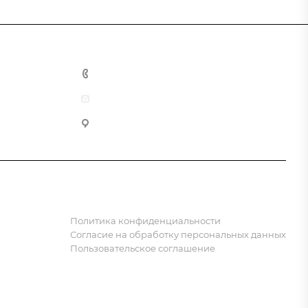
8 (800) 555-90-64
zakaz@gazkompl.ru
г. Москва, 2-й Смоленский переулок, 1/4
Политика конфиденциальности
Согласие на обработку персональных данных
Пользовательское соглашение