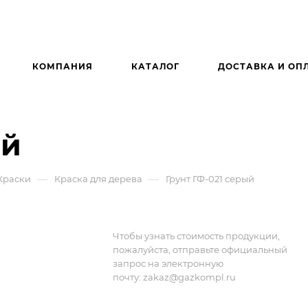
КОМПАНИЯ
КАТАЛОГ
ДОСТАВКА И ОП
ый
—
—
Краски
Краска для дерева
Грунт ГФ-021 серый
Чтобы узнать стоимость продукции,
пожалуйста, отправьте официальный
запрос на электронную
почту:
zakaz@gazkompl.ru