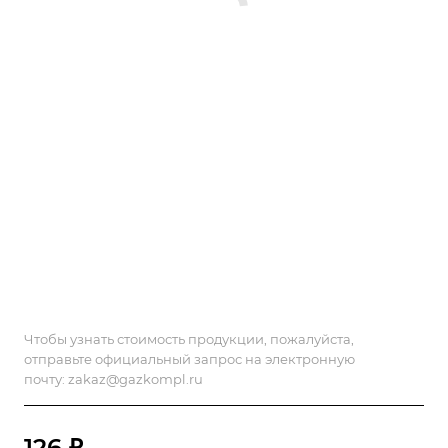
Чтобы узнать стоимость продукции, пожалуйста,
отправьте официальный запрос на электронную
почту:
zakaz@gazkompl.ru
126 ₽