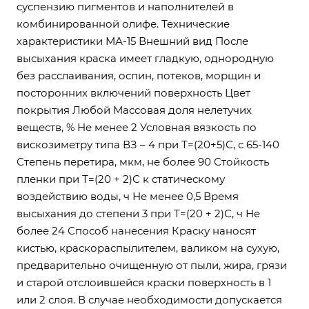
суспензию пигментов и наполнителей в
комбинированной олифе. Технические
характеристики МА-15 Внешний вид После
высыхания краска имеет гладкую, однородную
без расслаивания, оспин, потеков, морщин и
посторонних включений поверхность Цвет
покрытия Любой Массовая доля нелетучих
веществ, % Не менее 2 Условная вязкость по
вискозиметру типа ВЗ – 4 при Т=(20+5)С, с 65-140
Степень перетира, мкм, не более 90 Стойкость
пленки при Т=(20 + 2)С к статическому
воздействию воды, ч Не менее 0,5 Время
высыхания до степени 3 при Т=(20 + 2)С, ч Не
более 24 Способ нанесения Краску наносят
кистью, краскораспылителем, валиком на сухую,
предварительно очищенную от пыли, жира, грязи
и старой отслоившейся краски поверхность в 1
или 2 слоя. В случае необходимости допускается