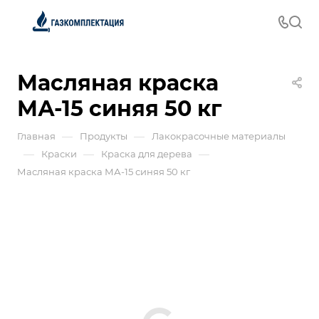
Масляная краска
МА-15 синяя 50 кг
—
—
Главная
Продукты
Лакокрасочные материалы
—
—
—
Краски
Краска для дерева
Масляная краска МА-15 синяя 50 кг