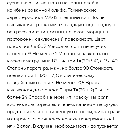
суспензию пигментов и наполнителей в
комбинированной олифе. Технические
характеристики МА-15 Внешний вид После
высыхания краска имеет гладкую, однородную
без расслаивания, оспин, потеков, морщин и
посторонних включений поверхность Цвет
покрытия Любой Массовая доля нелетучих
веществ, % Не менее 2 Условная вязкость по
вискозиметру типа ВЗ – 4 при Т=(20+5)С, с 65-140
Степень перетира, мкм, не более 90 Стойкость
пленки при Т=(20 + 2)С к статическому
воздействию воды, ч Не менее 0,5 Время
высыхания до степени 3 при Т=(20 + 2)С, ч Не
более 24 Способ нанесения Краску наносят
кистью, краскораспылителем, валиком на сухую,
предварительно очищенную от пыли, жира, грязи
и старой отслоившейся краски поверхность в 1
или 2 слоя. В случае необходимости допускается