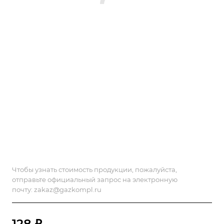
Чтобы узнать стоимость продукции, пожалуйста,
отправьте официальный запрос на электронную
почту:
zakaz@gazkompl.ru
128 ₽