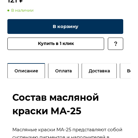
В наличии
В корзину
Купить в 1 клик
Описание
Оплата
Доставка
Возв
Состав масляной
краски МА-25
Масляные краски МА-25 представляют собой
суспензию пигментов и наполнителей в