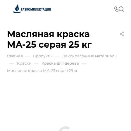
Масляная краска
МА-25 серая 25 кг
—
—
Главная
Продукты
Лакокрасочные материалы
—
—
—
Краски
Краска для дерева
Масляная краска МА-25 серая 25 кг