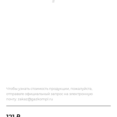
Чтобы узнать стоимость продукции, пожалуйста,
отправьте официальный запрос на электронную
почту:
zakaz@gazkompl.ru
121 ₽