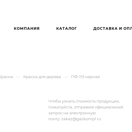
КОМПАНИЯ
КАТАЛОГ
ДОСТАВКА И ОП
—
—
Краски
Краска для дерева
ПФ-115 черная
Чтобы узнать стоимость продукции,
пожалуйста, отправьте официальный
запрос на электронную
почту:
zakaz@gazkompl.ru