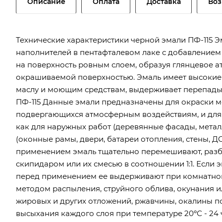
Описание
Оплата
Доставка
Воз
Технические характеристики черной эмали ПФ-115 Э
наполнителей в пентафталевом лаке с добавлением 
на поверхность ровным слоем, образуя глянцевое 
окрашиваемой поверхностью. Эмаль имеет высокие д
маслу и моющим средствам, выдерживает перепады 
ПФ-115 Данные эмали предназначены для окраски ме
подвергающихся атмосферным воздействиям, и для
как для наружных работ (деревянные фасады, метал
(оконные рамы, двери, батареи отопления, стены, 
применением эмаль тщательно перемешивают, разба
скипидаром или их смесью в соотношении 1:1. Если 
перед применением ее выдерживают при комнатной т
методом распыления, струйного облива, окунания и
жировых и других отложений, ржавчины, окалины по
высыхания каждого слоя при температуре 20ºС - 24 