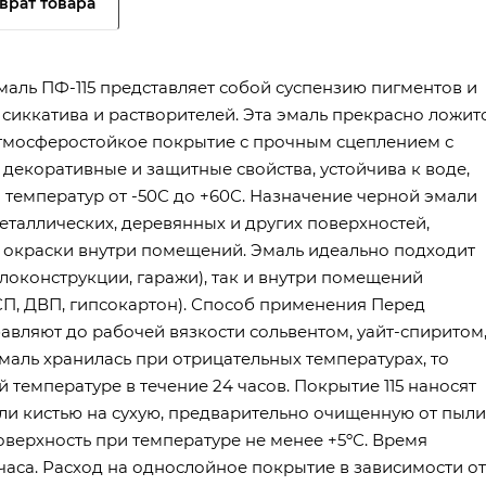
врат товара
маль ПФ-115 представляет собой суспензию пигментов и
сиккатива и растворителей. Эта эмаль прекрасно ложит
атмосферостойкое покрытие с прочным сцеплением с
екоративные и защитные свойства, устойчива к воде,
температур от -50С до +60С. Назначение черной эмали
таллических, деревянных и других поверхностей,
 окраски внутри помещений. Эмаль идеально подходит
локонструкции, гаражи), так и внутри помещений
ДСП, ДВП, гипсокартон). Способ применения Перед
вляют до рабочей вязкости сольвентом, уайт-спиритом
эмаль хранилась при отрицательных температурах, то
емпературе в течение 24 часов. Покрытие 115 наносят
ли кистью на сухую, предварительно очищенную от пыли
верхность при температуре не менее +5ºС. Время
часа. Расход на однослойное покрытие в зависимости от