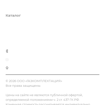
О компании
Каталог
Доставка и оплата
Полезная информация
Контакты
8 (800) 555-90-64
zakaz@gazkompl.ru
г. Москва, 2-й Смоленский переулок, 1/4
© 2026 ООО «ГАЗКОМПЛЕКТАЦИЯ»
Все права защищены.
Цены на сайте не являются публичной офертой,
определяемой положениями ч. 2 ст. 437 ГК РФ.
Конечная стоимость рассчитывается индивидуально,