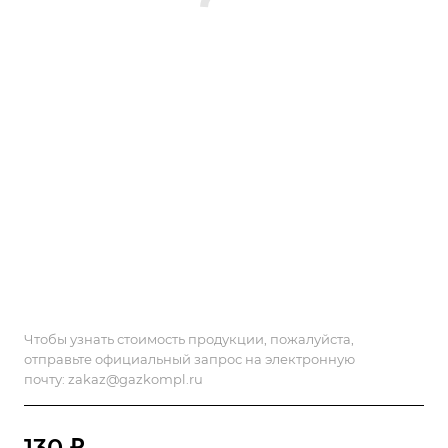
Чтобы узнать стоимость продукции, пожалуйста,
отправьте официальный запрос на электронную
почту:
zakaz@gazkompl.ru
130 ₽