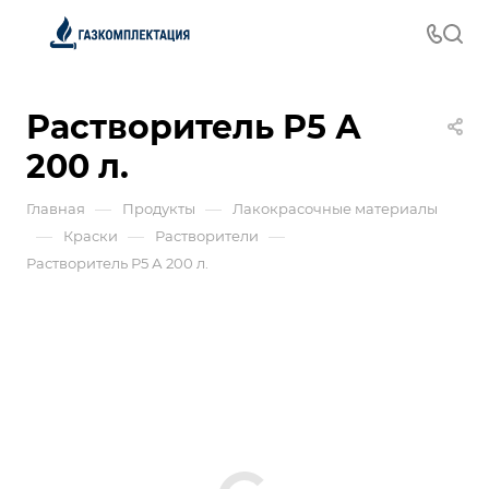
Растворитель Р5 А
200 л.
—
—
Главная
Продукты
Лакокрасочные материалы
—
—
—
Краски
Растворители
Растворитель Р5 А 200 л.