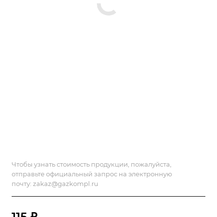
Чтобы узнать стоимость продукции, пожалуйста,
отправьте официальный запрос на электронную
почту:
zakaz@gazkompl.ru
115 ₽