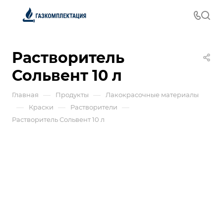
Растворитель
Сольвент 10 л
—
—
Главная
Продукты
Лакокрасочные материалы
—
—
—
Краски
Растворители
Растворитель Сольвент 10 л