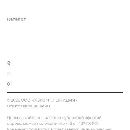
О компании
Каталог
Доставка и оплата
Полезная информация
Контакты
8 (800) 555-90-64
zakaz@gazkompl.ru
г. Москва, 2-й Смоленский переулок, 1/4
© 2026 ООО «ГАЗКОМПЛЕКТАЦИЯ»
Все права защищены.
Цены на сайте не являются публичной офертой,
определяемой положениями ч. 2 ст. 437 ГК РФ.
Конечная стоимость рассчитывается индивидуально,