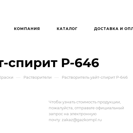
КОМПАНИЯ
КАТАЛОГ
ДОСТАВКА И ОП
т-спирит Р-646
—
—
Краски
Растворители
Растворитель уайт-спирит Р-646
Чтобы узнать стоимость продукции,
пожалуйста, отправьте официальный
запрос на электронную
почту:
zakaz@gazkompl.ru