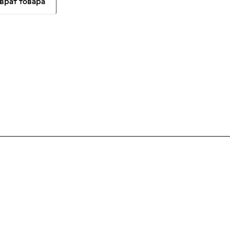
врат товара
Полезная информация
Контакты