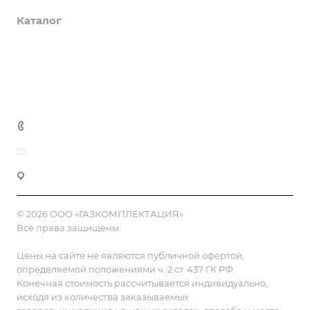
Каталог
Доставка и оплата
Полезная информация
Контакты
8 (800) 555-90-64
zakaz@gazkompl.ru
г. Москва, 2-й Смоленский переулок, 1/4
© 2026 ООО «ГАЗКОМПЛЕКТАЦИЯ»
Все права защищены.
Цены на сайте не являются публичной офертой,
определяемой положениями ч. 2 ст. 437 ГК РФ.
Конечная стоимость рассчитывается индивидуально,
исходя из количества заказываемых