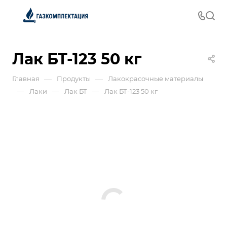
Лак БТ-123 50 кг
—
—
Главная
Продукты
Лакокрасочные материалы
—
—
—
Лаки
Лак БТ
Лак БТ-123 50 кг