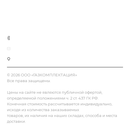
Доставка и оплата
Полезная информация
Контакты
8 (800) 555-90-64
zakaz@gazkompl.ru
г. Москва, 2-й Смоленский переулок, 1/4
© 2026 ООО «ГАЗКОМПЛЕКТАЦИЯ»
Все права защищены.
Цены на сайте не являются публичной офертой,
определяемой положениями ч. 2 ст. 437 ГК РФ.
Конечная стоимость рассчитывается индивидуально,
исходя из количества заказываемых
товаров, их наличия на наших складах, способа и места
доставки.