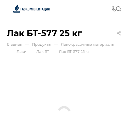
Лак БТ-577 25 кг
—
—
Главная
Продукты
Лакокрасочные материалы
—
—
—
Лаки
Лак БТ
Лак БТ-577 25 кг