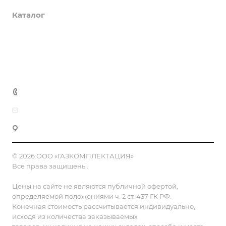
Каталог
Доставка и оплата
Полезная информация
Контакты
8 (800) 555-90-64
zakaz@gazkompl.ru
г. Москва, 2-й Смоленский переулок, 1/4
© 2026 ООО «ГАЗКОМПЛЕКТАЦИЯ»
Все права защищены.
Цены на сайте не являются публичной офертой,
определяемой положениями ч. 2 ст. 437 ГК РФ.
Конечная стоимость рассчитывается индивидуально,
исходя из количества заказываемых