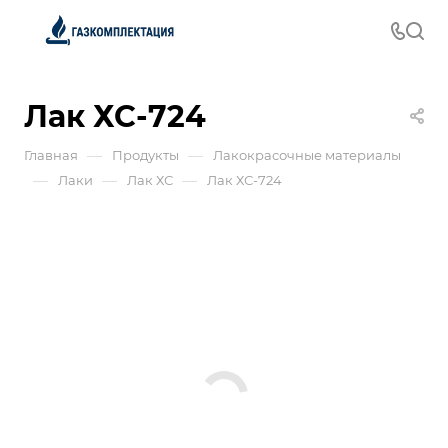
Лак ХС-724
—
—
Главная
Продукты
Лакокрасочные материалы
—
—
—
Лаки
Лак ХС
Лак ХС-724