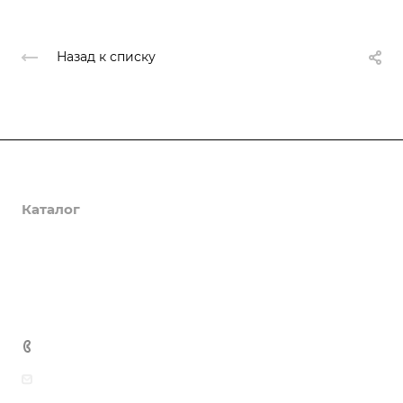
Назад к списку
О компании
Каталог
Доставка и оплата
Полезная информация
Контакты
8 (800) 555-90-64
zakaz@gazkompl.ru