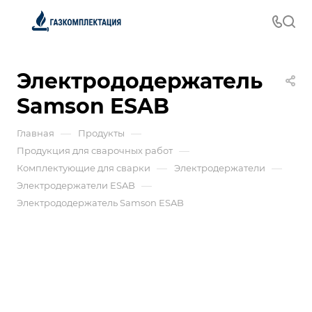
Электрододержатель
Samson ESAB
—
—
Главная
Продукты
—
Продукция для сварочных работ
—
—
Комплектующие для сварки
Электродержатели
—
Электродержатели ESAB
Электрододержатель Samson ESAB