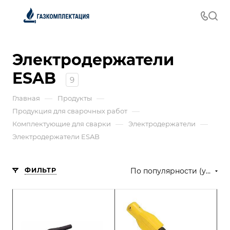
Электродержатели
ESAB
9
—
—
Главная
Продукты
—
Продукция для сварочных работ
—
—
Комплектующие для сварки
Электродержатели
Электродержатели ESAB
ФИЛЬТР
По популярности (убывание)