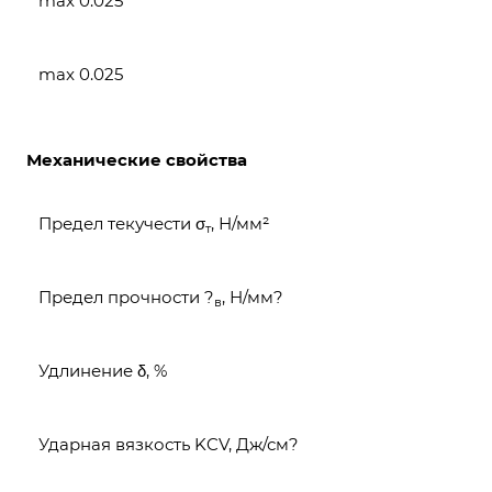
max 0.025
max 0.025
Механические свойства
Предел текучести σ
, Н/мм²
т
Предел прочности ?
, Н/мм?
в
Удлинение δ, %
Ударная вязкость KCV, Дж/см?