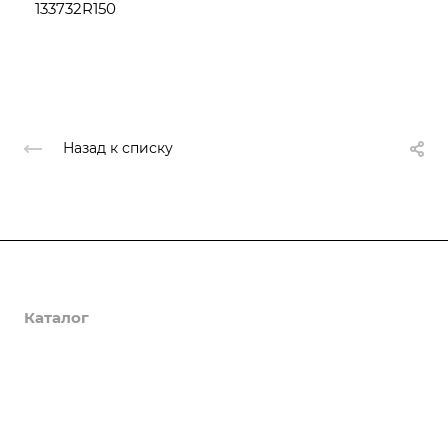
133732R150
Назад к списку
О компании
Каталог
Доставка и оплата
Полезная информация
Контакты