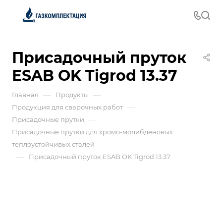
Присадочный пруток
ESAB OK Tigrod 13.37
—
—
Главная
Продукты
—
Продукция для сварочных работ
—
Присадочные прутки
Присадочные прутки для хромо-молибденовых
теплоустойчивых сталей
—
Присадочный пруток ESAB OK Tigrod 13.37