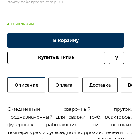
почту:
zakaz@gazkompl.ru
В наличии
В корзину
Купить в 1 клик
Описание
Оплата
Доставка
Возв
Омедненный сварочный пруток,
предназначенный для сварки труб, реакторов,
футеровок работающих при высоких
температурах и сульфидной коррозии, печей и т.п.