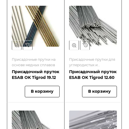
Присадочные прутки на
Присадочные прутки для
основе медных сплавов
углеродистых и
низколегированных
Присадочный пруток
Присадочный пруток
сталей
ESAB OK Tigrod 19.12
ESAB OK Tigrod 12.60
В корзину
В корзину