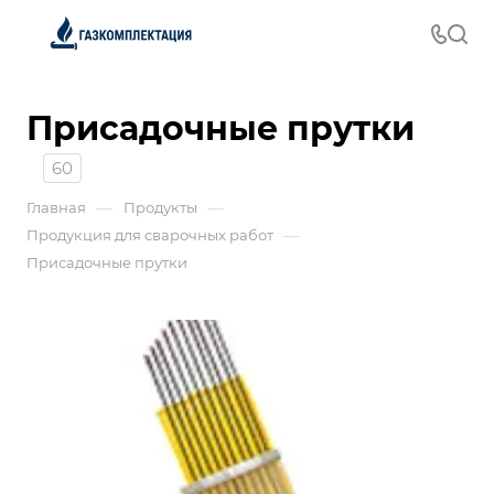
Присадочные прутки
60
—
—
Главная
Продукты
—
Продукция для сварочных работ
Присадочные прутки