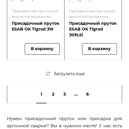
Присадочные прутки для
Присадочные прутки для
высоколегированных
высоколегированных
окалиностойких и
окалиностойких и
Присадочный пруток
Присадочный пруток
жаропрочных сталей
жаропрочных сталей
ESAB OK Tigrod 310
ESAB OK Tigrod
309LSi
В корзину
В корзину
Загрузить еще
1
2
3
...
6
Нужен присадочный пруток или присадка для
аргонной сварки? Вы в нужном месте! У нас есть