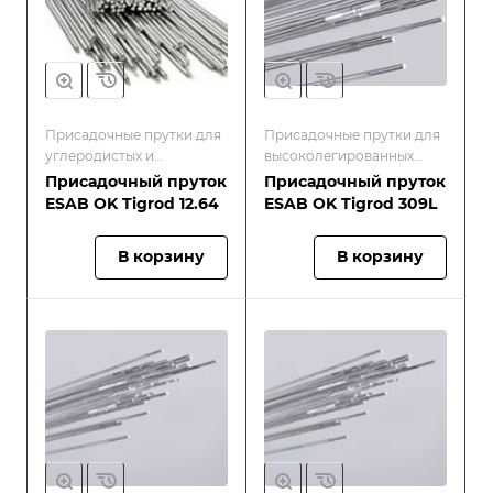
Присадочные прутки для
Присадочные прутки для
углеродистых и
высоколегированных
низколегированных
окалиностойких и
Присадочный пруток
Присадочный пруток
сталей
жаропрочных сталей
ESAB OK Tigrod 12.64
ESAB OK Tigrod 309L
В корзину
В корзину