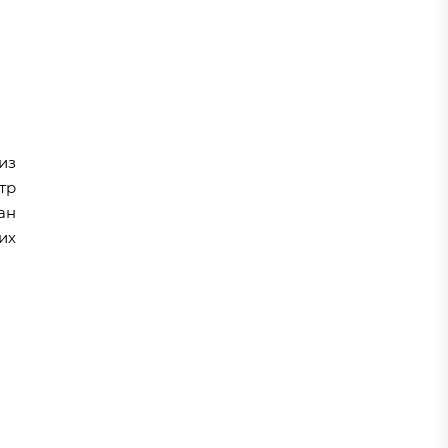
из
тр
ан
их