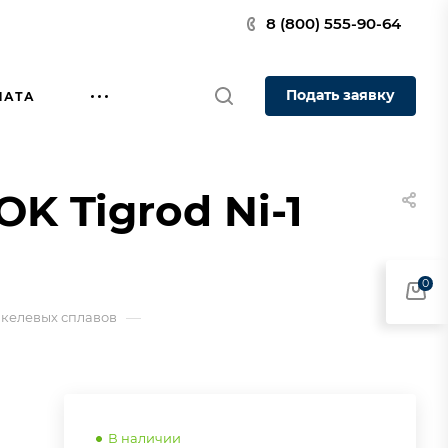
8 (800) 555-90-64
Подать заявку
ЛАТА
K Tigrod Ni-1
0
—
икелевых сплавов
В наличии