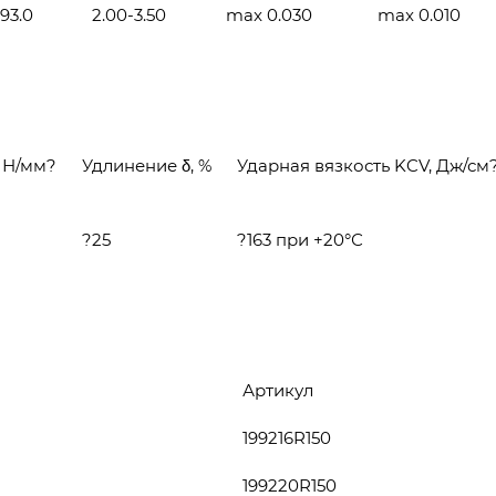
93.0
2.00-3.50
max 0.030
max 0.010
, Н/мм?
Удлинение δ, %
Ударная вязкость KCV, Дж/см
?25
?163 при +20°С
Артикул
199216R150
199220R150