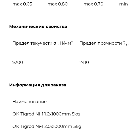
max 0.05
max 0.80
max 0.70
min 
Механические свойства
Предел текучести σ
, Н/мм²
Предел прочности ?
т
в
≥200
?410
Информация для заказа
Наименование
OK Tigrod Ni-1 1.6x1000mm 5kg
OK Tigrod Ni-1 2.0x1000mm 5kg