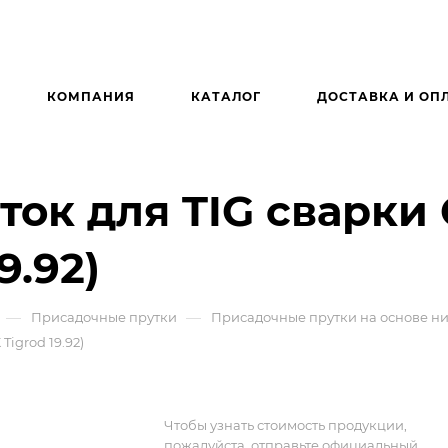
КОМПАНИЯ
КАТАЛОГ
ДОСТАВКА И ОП
к для TIG сварки O
9.92)
—
—
Присадочные прутки
Присадочные прутки на основе н
Tigrod 19.92)
Чтобы узнать стоимость продукции,
пожалуйста, отправьте официальный