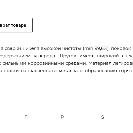
врат товара
 сварки никеля высокой чистоты (min 99,6%), поковок 
одержанием углерода. Пруток имеет широкий спек
с сильными коррозийными средами. Материал легиров
онности наплавленного металла к образованию горяч
Ti
P
S