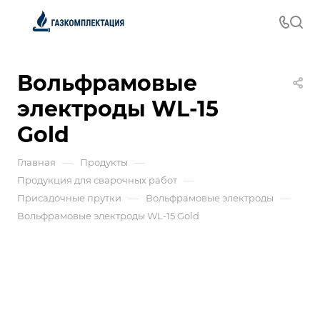
Вольфрамовые
электроды WL-15
Gold
—
—
Главная
Продукты
—
Продукция для сварочных работ
—
—
Присадочные прутки
Вольфрамовые электроды
Вольфрамовые электроды WL-15 Gold