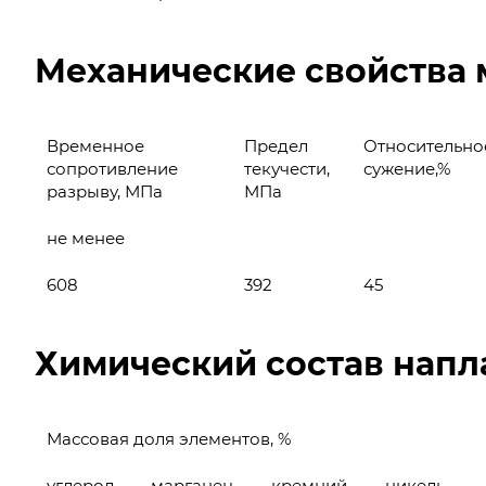
Механические свойства 
Временное
Предел
Относительно
сопротивление
текучести,
сужение,%
разрыву, МПа
МПа
не менее
608
392
45
Химический состав напл
Массовая доля элементов, %
углерод
марганец
кремний
никель