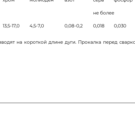
не более
13,5-17,0
4,5-7,0
0,08-0,2
0,018
0,030
зводят на короткой длине дуги. Прокалка перед сварко
Полезная информация
Контакты