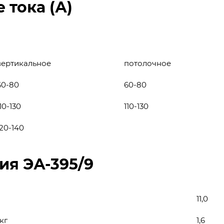
 тока (А)
вертикальное
потолочное
60-80
60-80
10-130
110-130
120-140
ия ЭА-395/9
11,0
кг
1,6