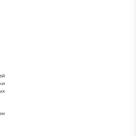
ей
ки
ых
ым