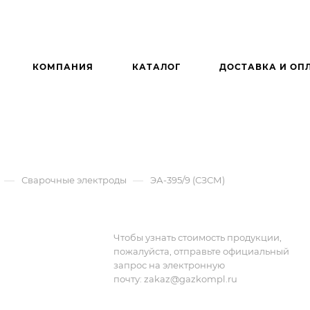
КОМПАНИЯ
КАТАЛОГ
ДОСТАВКА И ОП
—
—
Сварочные электроды
ЭА-395/9 (СЗСМ)
Чтобы узнать стоимость продукции,
пожалуйста, отправьте официальный
запрос на электронную
почту:
zakaz@gazkompl.ru