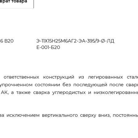
врат товара
.6 В20
Э-11Х15Н25М6АГ2-ЭА-395/9-Ø-ЛД
Е-001-Б20
 ответственных конструкций из легированных стал
упрочненном состоянии без последующей после свар
 АК, а также сварка углеродистых и низколегированн
за исключением вертикального сверху вниз, постоянн