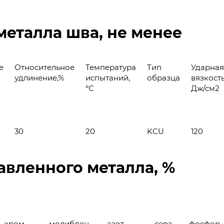
металла шва, не менее
е
Относительное
Температура
Тип
Ударная
удлинение,%
испытаний,
образца
вязкость
°С
Дж/см2
30
20
KCU
120
авленного металла, %
хром
молибден
азот
сера
фосфор