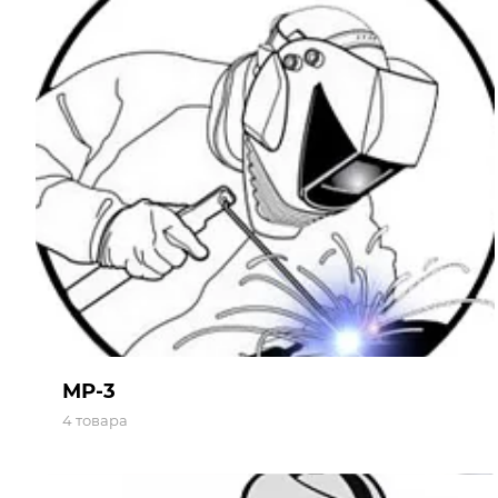
МР-3
4 товара