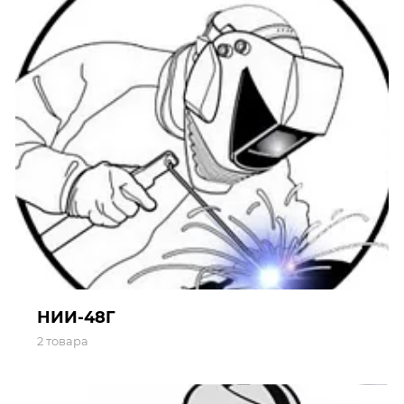
НИИ-48Г
2 товара