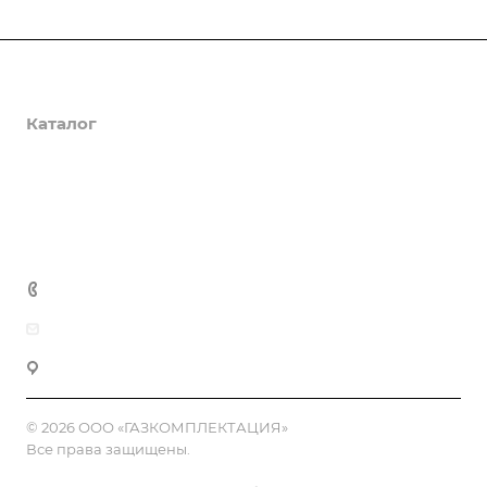
О компании
Каталог
Доставка и оплата
Полезная информация
Контакты
8 (800) 555-90-64
zakaz@gazkompl.ru
г. Москва, 2-й Смоленский переулок, 1/4
© 2026 ООО «ГАЗКОМПЛЕКТАЦИЯ»
Все права защищены.