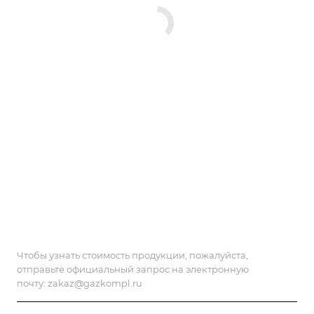
Чтобы узнать стоимость продукции, пожалуйста,
отправьте официальный запрос на электронную
почту:
zakaz@gazkompl.ru