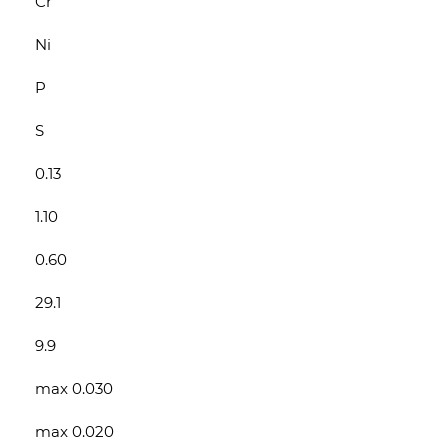
Cr
Ni
P
S
0.13
1.10
0.60
29.1
9.9
max 0.030
max 0.020