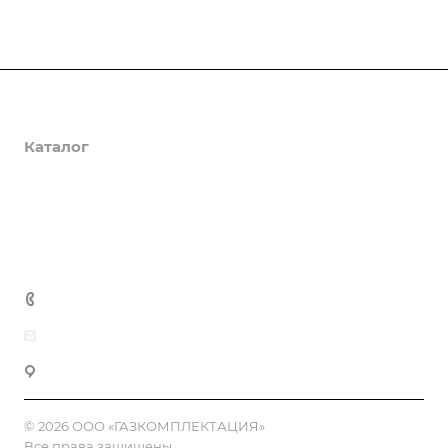
О компании
Каталог
Доставка и оплата
Полезная информация
Контакты
8 (800) 555-90-64
zakaz@gazkompl.ru
г. Москва, 2-й Смоленский переулок, 1/4
© 2026 ООО «ГАЗКОМПЛЕКТАЦИЯ»
Все права защищены.