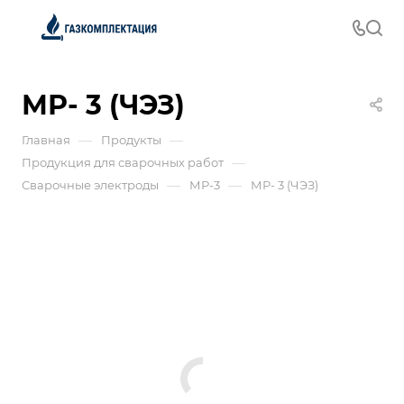
МР- 3 (ЧЭЗ)
—
—
Главная
Продукты
—
Продукция для сварочных работ
—
—
Сварочные электроды
МР-3
МР- 3 (ЧЭЗ)