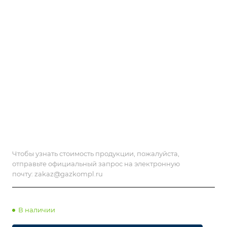
Чтобы узнать стоимость продукции, пожалуйста,
отправьте официальный запрос на электронную
почту:
zakaz@gazkompl.ru
В наличии