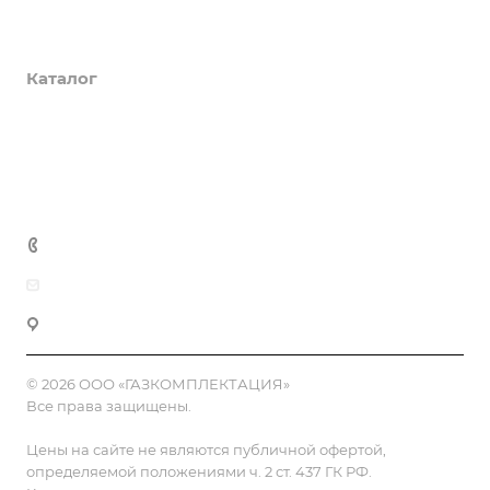
О компании
Каталог
Доставка и оплата
Полезная информация
Контакты
8 (800) 555-90-64
zakaz@gazkompl.ru
г. Москва, 2-й Смоленский переулок, 1/4
© 2026 ООО «ГАЗКОМПЛЕКТАЦИЯ»
Все права защищены.
Цены на сайте не являются публичной офертой,
определяемой положениями ч. 2 ст. 437 ГК РФ.