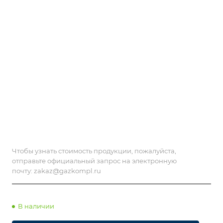
Чтобы узнать стоимость продукции, пожалуйста,
отправьте официальный запрос на электронную
почту:
zakaz@gazkompl.ru
В наличии