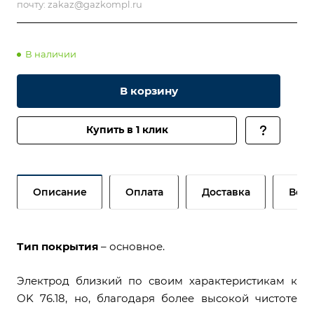
почту:
zakaz@gazkompl.ru
В наличии
В корзину
Купить в 1 клик
Описание
Оплата
Доставка
Возв
Тип покрытия
– основное.
Электрод близкий по своим характеристикам к
OK 76.18, но, благодаря более высокой чистоте