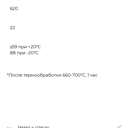
620
22
≥59 при +20°С
88 при -20°С
*После термообработки 660-700°С, 1 час
Назад к списку