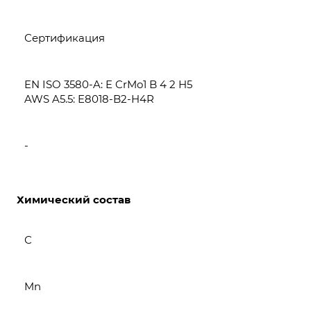
Сертификация
EN ISO 3580-A: E CrMo1 B 4 2 H5
AWS A5.5: E8018-B2-H4R
-
Химический состав
С
Mn