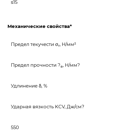
≤15
Механические свойства*
Предел текучести σ
, Н/мм²
т
Предел прочности ?
, Н/мм?
в
Удлинение δ, %
Ударная вязкость KCV, Дж/см?
550