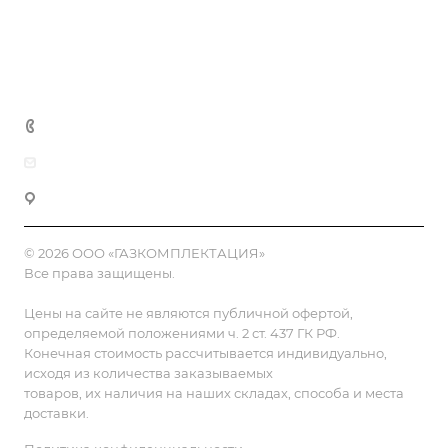
Доставка и оплата
Полезная информация
Контакты
8 (800) 555-90-64
zakaz@gazkompl.ru
г. Москва, 2-й Смоленский переулок, 1/4
© 2026 ООО «ГАЗКОМПЛЕКТАЦИЯ»
Все права защищены.
Цены на сайте не являются публичной офертой,
определяемой положениями ч. 2 ст. 437 ГК РФ.
Конечная стоимость рассчитывается индивидуально,
исходя из количества заказываемых
товаров, их наличия на наших складах, способа и места
доставки.