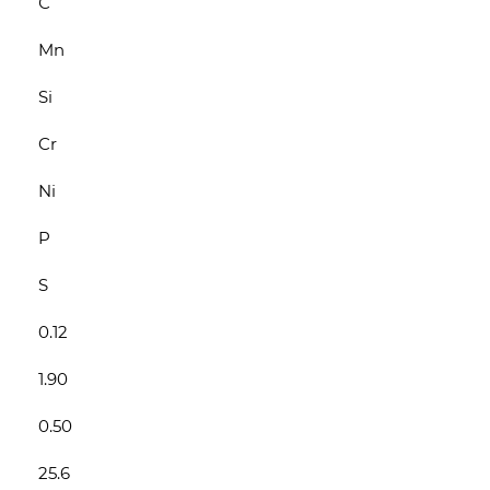
С
Mn
Si
Cr
Ni
P
S
0.12
1.90
0.50
25.6