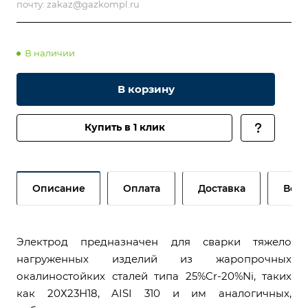
почту:
zakaz@gazkompl.ru
В наличии
В корзину
Купить в 1 клик
Описание
Оплата
Доставка
Возв
Электрод предназначен для сварки тяжело
нагруженных изделий из жаропрочных
окалиностойких сталей типа 25%Cr-20%Ni, таких
как 20Х23Н18, AISI 310 и им аналогичных,