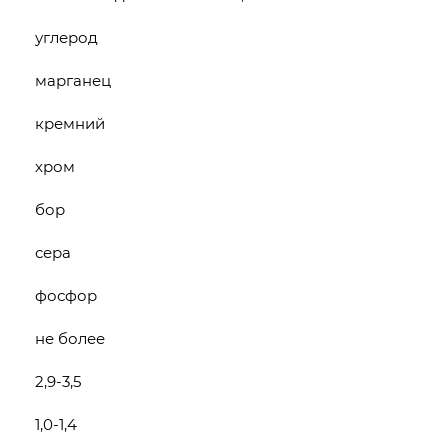
углерод
марганец
кремний
хром
бор
сера
фосфор
не более
2,9-3,5
1,0-1,4