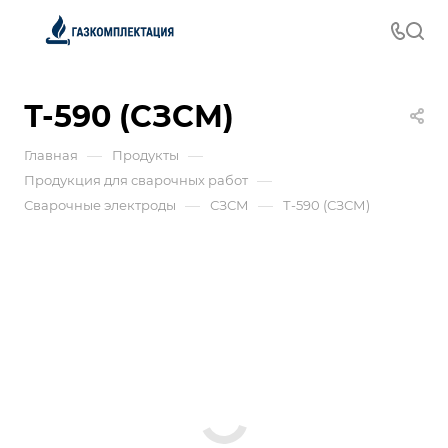
Т-590 (СЗСМ)
—
—
Главная
Продукты
—
Продукция для сварочных работ
—
—
Сварочные электроды
СЗСМ
Т-590 (СЗСМ)