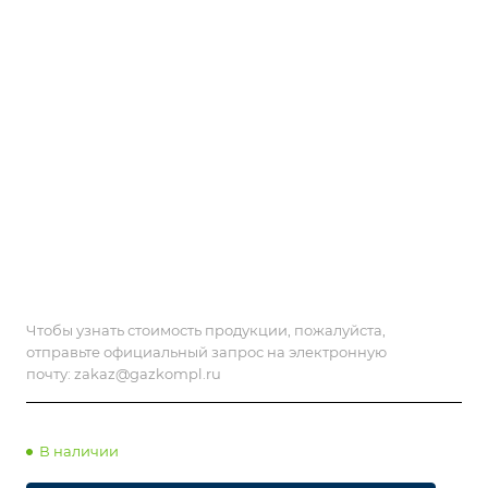
Чтобы узнать стоимость продукции, пожалуйста,
отправьте официальный запрос на электронную
почту:
zakaz@gazkompl.ru
В наличии