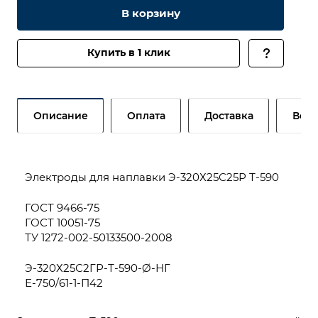
В корзину
Купить в 1 клик
Описание
Оплата
Доставка
Возв
Электроды для наплавки Э-320Х25С25Р Т-590
ГОСТ 9466-75
ГОСТ 10051-75
ТУ 1272-002-50133500-2008
Э-320Х25С2ГР-Т-590-Ø-НГ
Е-750/61-1-П42