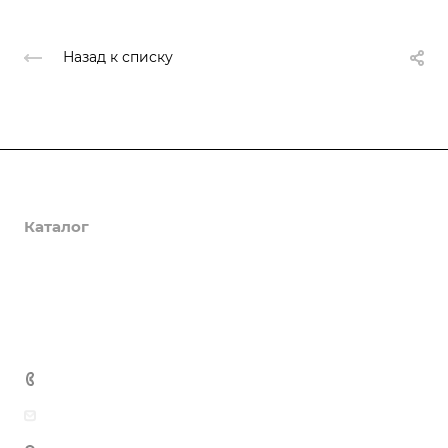
Назад к списку
О компании
Каталог
Доставка и оплата
Полезная информация
Контакты
8 (800) 555-90-64
zakaz@gazkompl.ru