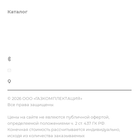
Каталог
Доставка и оплата
Полезная информация
Контакты
8 (800) 555-90-64
zakaz@gazkompl.ru
г. Москва, 2-й Смоленский переулок, 1/4
© 2026 ООО «ГАЗКОМПЛЕКТАЦИЯ»
Все права защищены.
Цены на сайте не являются публичной офертой,
определяемой положениями ч. 2 ст. 437 ГК РФ.
Конечная стоимость рассчитывается индивидуально,
исходя из количества заказываемых