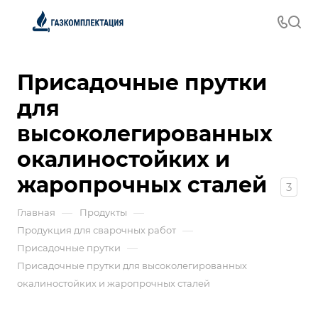
Присадочные прутки
для
высоколегированных
окалиностойких и
жаропрочных сталей
3
—
—
Главная
Продукты
—
Продукция для сварочных работ
—
Присадочные прутки
Присадочные прутки для высоколегированных
окалиностойких и жаропрочных сталей