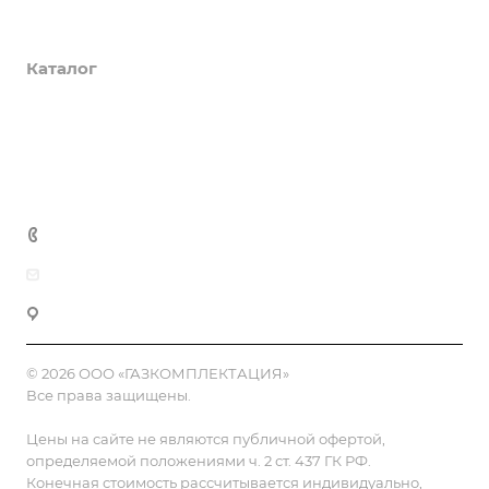
О компании
Каталог
Доставка и оплата
Полезная информация
Контакты
8 (800) 555-90-64
zakaz@gazkompl.ru
г. Москва, 2-й Смоленский переулок, 1/4
© 2026 ООО «ГАЗКОМПЛЕКТАЦИЯ»
Все права защищены.
Цены на сайте не являются публичной офертой,
определяемой положениями ч. 2 ст. 437 ГК РФ.
Конечная стоимость рассчитывается индивидуально,