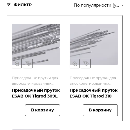
ФИЛЬТР
По популярности (убывание)
Присадочные прутки для
Присадочные прутки для
высоколегированных
высоколегированных
окалиностойких и
окалиностойких и
Присадочный пруток
Присадочный пруток
жаропрочных сталей
жаропрочных сталей
ESAB OK Tigrod 309L
ESAB OK Tigrod 310
В корзину
В корзину