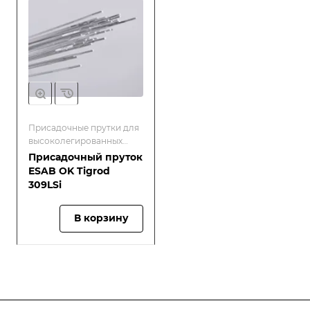
Присадочные прутки для
высоколегированных
окалиностойких и
Присадочный пруток
жаропрочных сталей
ESAB OK Tigrod
309LSi
В корзину