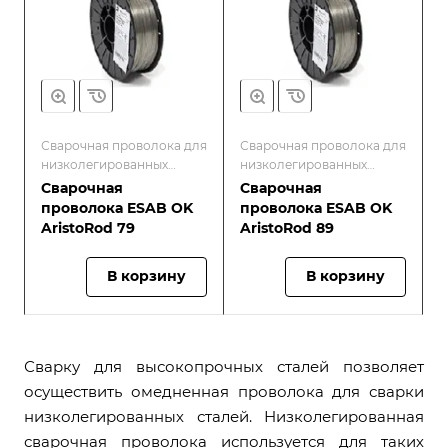
Сварочная проволока для
Сварочная проволока для
низколегированных
низколегированных
конструкционных сталей
конструкционных сталей
Сварочная
Сварочная
и высокопрочных сталей
и высокопрочных сталей
проволока ESAB OK
проволока ESAB OK
AristoRod 79
AristoRod 89
В корзину
В корзину
Сварку для высокопрочных сталей позволяет
осуществить омедненная проволока для сварки
низколегированных сталей. Низколегированная
сварочная проволока используется для таких