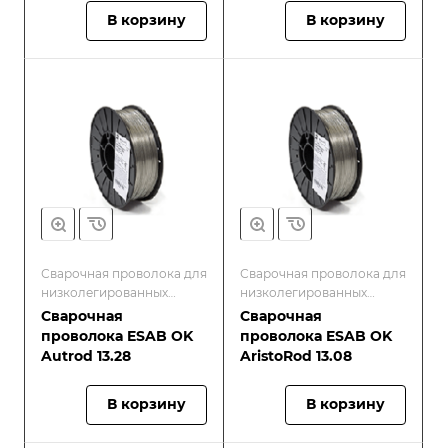
В корзину
В корзину
Сварочная проволока для
Сварочная проволока для
низколегированных
низколегированных
конструкционных сталей
конструкционных сталей
Сварочная
Сварочная
и высокопрочных сталей
и высокопрочных сталей
проволока ESAB OK
проволока ESAB OK
Autrod 13.28
AristoRod 13.08
В корзину
В корзину