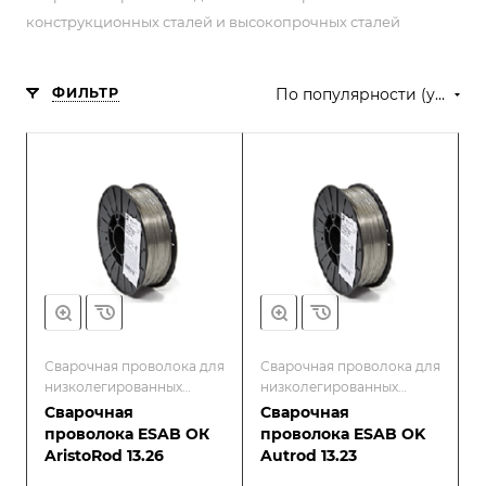
конструкционных сталей и высокопрочных сталей
ФИЛЬТР
По популярности (убывание)
Сварочная проволока для
Сварочная проволока для
низколегированных
низколегированных
конструкционных сталей
конструкционных сталей
Сварочная
Сварочная
и высокопрочных сталей
и высокопрочных сталей
проволока ESAB ОК
проволока ESAB OK
AristoRod 13.26
Autrod 13.23