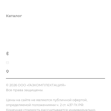
О компании
Каталог
Доставка и оплата
Полезная информация
Контакты
8 (800) 555-90-64
zakaz@gazkompl.ru
г. Москва, 2-й Смоленский переулок, 1/4
© 2026 ООО «ГАЗКОМПЛЕКТАЦИЯ»
Все права защищены.
Цены на сайте не являются публичной офертой,
определяемой положениями ч. 2 ст. 437 ГК РФ.
Конечная стоимость рассчитывается индивидуально,