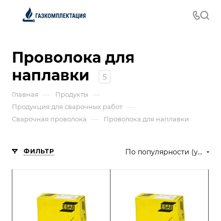
Проволока для
наплавки
5
—
—
Главная
Продукты
—
Продукция для сварочных работ
—
Сварочная проволока
Проволока для наплавки
ФИЛЬТР
По популярности (убывание)