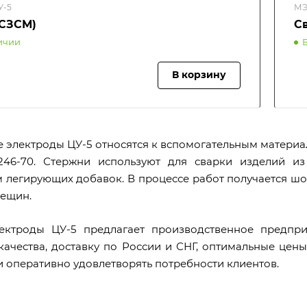
У-5
МЭ
(СЗСМ)
С
ичии
В корзину
 электроды ЦУ-5 относятся к вспомогательным материал
246-70. Стержни используют для сварки изделий из
 легирующих добавок. В процессе работ получается шов
рещин.
лектроды ЦУ-5 предлагает производственное предпр
качества, доставку по России и СНГ, оптимальные цен
и оперативно удовлетворять потребности клиентов.