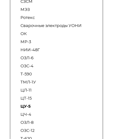
СЗСМ
МЭЗ
Ротекс
Сварочные электроды УОНИ
ОК
МР-3
НИИ-48Г
ОЗЛ-6
ОЗС-4
Т-590
ТМЛ-1У
ЦЛ-11
ЦТ-15
ЦУ-5
ЦЧ-4
ОЗЛ-8
ОЗС-12
Т-620