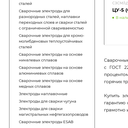
СЗСМ/Ц
сталей
ЦУ-5 
Сварочные электроды для
разнородных сталей, наплавки
В нал
переходных слоев и сварки сталей
с ограниченной свариваемостью
Сварочные электроды для хромо-
молибденовых теплоустойчивых
сталей
Сварочные электроды на основе
Сварочные
никелевых сплавов
с ГОСТ 2
Сварочные электроды на основе
алюминиевых сплавов
процентом
Сварочные электроды на основе
горячих т
медных сплавов
Электроды наплавочные
Купить э
Электроды для сварки чугуна
гарантию 
Электроды для сварки
грамотно 
магистральных нефтегазопроводов
Сварочные электроды ESAB