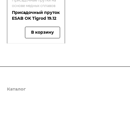
Присадочные прутки на
основе медных сплавов
Присадочный пруток
ESAB OK Tigrod 19.12
В корзину
О компании
Каталог
Доставка и оплата
Полезная информация
Контакты