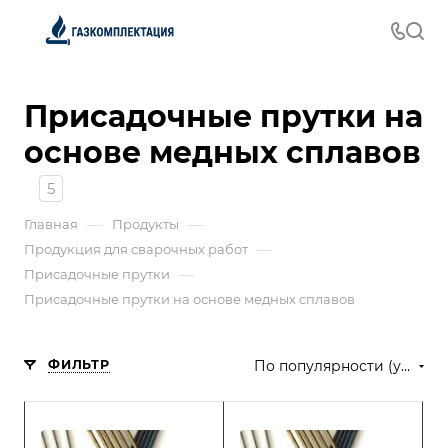
Присадочные прутки на
основе медных сплавов
5
—
—
Главная
Продукты
—
Продукция для сварочных работ
—
Присадочные прутки
Присадочные прутки на основе медных сплавов
ФИЛЬТР
По популярности (убывание)