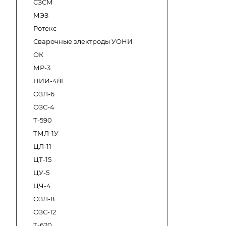
СЗСМ
МЭЗ
Ротекс
Сварочные электроды УОНИ
ОК
МР-3
НИИ-48Г
ОЗЛ-6
ОЗС-4
Т-590
ТМЛ-1У
ЦЛ-11
ЦТ-15
ЦУ-5
ЦЧ-4
ОЗЛ-8
ОЗС-12
Т-620