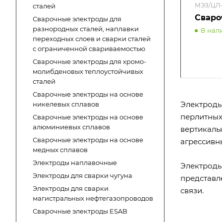
МЭЗ/ЦЛ-
сталей
Сваро
Сварочные электроды для
разнородных сталей, наплавки
В нал
переходных слоев и сварки сталей
с ограниченной свариваемостью
Сварочные электроды для хромо-
молибденовых теплоустойчивых
сталей
Сварочные электроды на основе
Электроды
никелевых сплавов
перлитных
Сварочные электроды на основе
алюминиевых сплавов
вертикаль
Сварочные электроды на основе
агрессивн
медных сплавов
Электроды наплавочные
Электроды
Электроды для сварки чугуна
представл
Электроды для сварки
связи.
магистральных нефтегазопроводов
Сварочные электроды ESAB