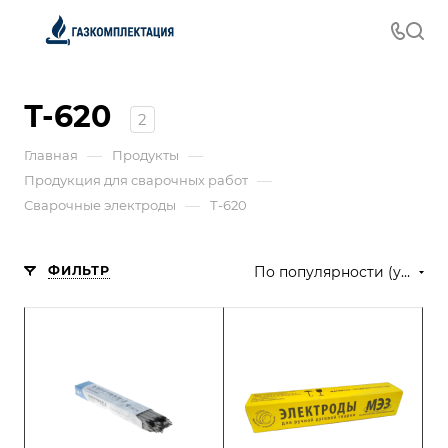
Т-620
2
—
—
Главная
Продукты
—
Продукция для сварочных работ
—
Сварочные электроды
Т-620
ФИЛЬТР
По популярности (убывание)