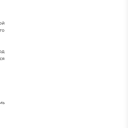
ой
го
од
ся
мь