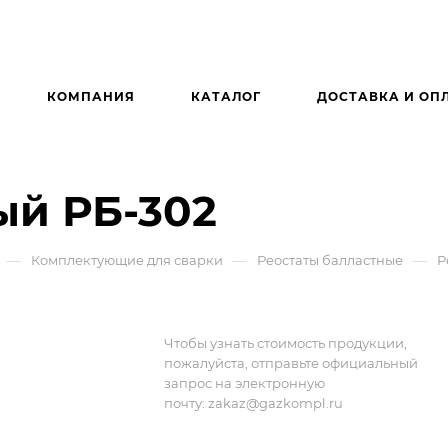
КОМПАНИЯ
КАТАЛОГ
ДОСТАВКА И ОП
ый РБ-302
—
—
—
Комплектующие для сварки
Реостаты балластные
Р
Чтобы узнать стоимость продукции,
пожалуйста, отправьте официальный
запрос на электронную
почту:
zakaz@gazkompl.ru