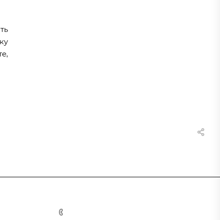
ть
ку
е,
8 (800) 555-90-64