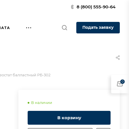
8 (800) 555-90-64
Подать заявку
ЛАТА
еостат балластный РБ-302
0
В наличии
В корзину