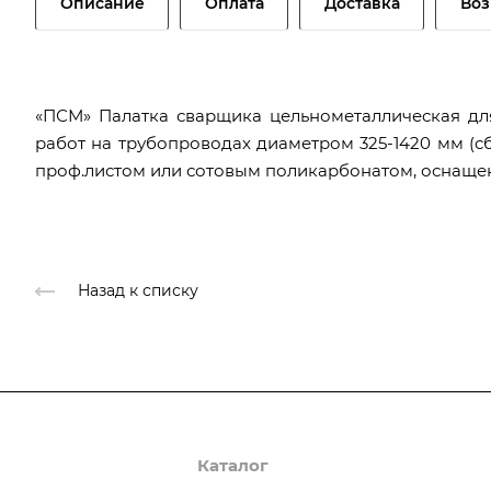
Описание
Оплата
Доставка
Воз
«ПСМ» Палатка сварщика цельнометаллическая дл
работ на трубопроводах диаметром 325-1420 мм (с
проф.листом или сотовым поликарбонатом, оснаще
Назад к списку
О компании
Каталог
Доставка и оплата