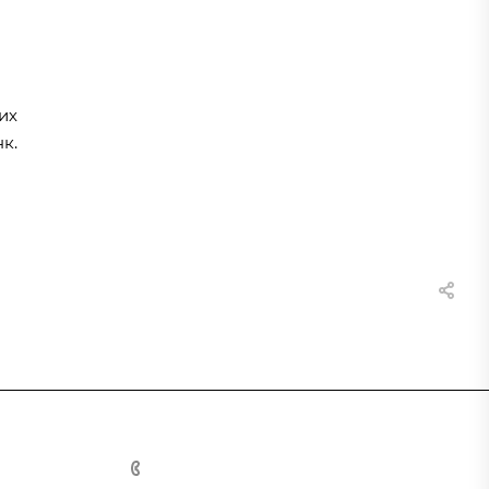
их
к.
8 (800) 555-90-64