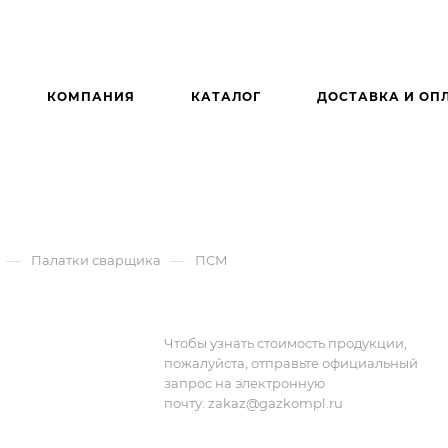
КОМПАНИЯ
КАТАЛОГ
ДОСТАВКА И ОП
—
—
Палатки сварщика
ПСМ
Чтобы узнать стоимость продукции,
пожалуйста, отправьте официальный
запрос на электронную
почту:
zakaz@gazkompl.ru