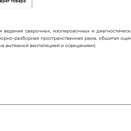
врат товара
я ведения сварочных, изолировочных и диагностическ
борно-разборная пространственная рама, обшитая оцин
на вытяжной вентиляцией и освещением)
Полезная информация
Контакты