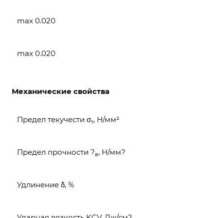
max 0.020
max 0.020
Механические свойства
Предел текучести σ
, Н/мм²
т
Предел прочности ?
, Н/мм?
в
Удлинение δ, %
Ударная вязкость KCV, Дж/см?