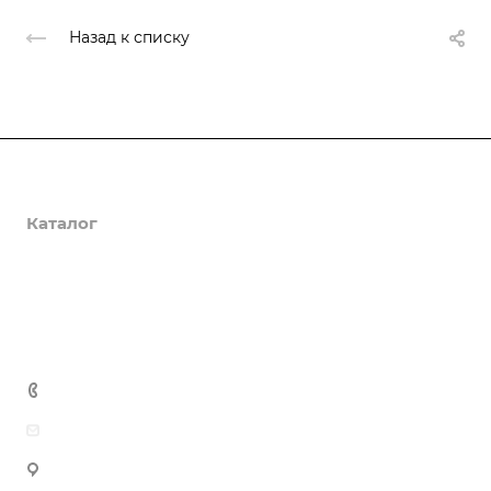
Назад к списку
О компании
Каталог
Доставка и оплата
Полезная информация
Контакты
8 (800) 555-90-64
zakaz@gazkompl.ru
г. Москва, 2-й Смоленский переулок, 1/4