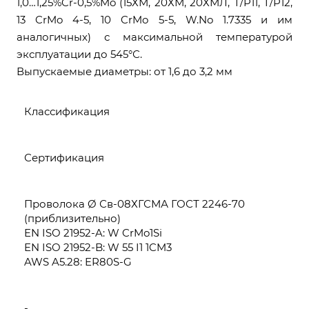
1,0…1,25%Cr-0,5%Mo (15ХМ, 20ХМ, 20ХМЛ, T/P11, T/P12,
13 CrMo 4-5, 10 CrMo 5-5, W.No 1.7335 и им
аналогичных) с максимальной температурой
эксплуатации до 545°С.
Выпускаемые диаметры: от 1,6 до 3,2 мм
Классификация
Сертификация
Проволока Ø Св-08ХГСМА ГОСТ 2246-70
(приблизительно)
EN ISO 21952-A: W CrMo1Si
EN ISO 21952-B: W 55 I1 1CM3
AWS A5.28: ER80S-G
-