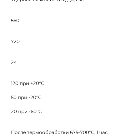
560
720
24
120 при +20°С
50 при -20°С
20 при -60°С
После термообработки 675-700°С, 1 час