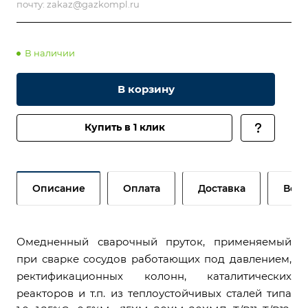
почту:
zakaz@gazkompl.ru
В наличии
В корзину
Купить в 1 клик
Описание
Оплата
Доставка
Возв
Омедненный сварочный пруток, применяемый
при сварке сосудов работающих под давлением,
ректификационных колонн, каталитических
реакторов и т.п. из теплоустойчивых сталей типа