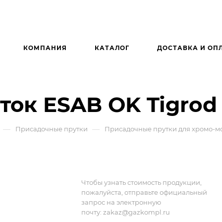
КОМПАНИЯ
КАТАЛОГ
ДОСТАВКА И ОП
ок ESAB OK Tigrod 
—
—
Присадочные прутки
Присадочные прутки для хромо-м
Чтобы узнать стоимость продукции,
пожалуйста, отправьте официальный
запрос на электронную
почту:
zakaz@gazkompl.ru