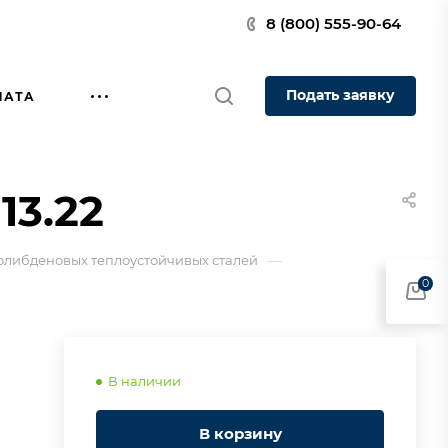
8 (800) 555-90-64
Подать заявку
ЛАТА
13.22
—
олибденовых теплоустойчивых сталей
0
В наличии
В корзину