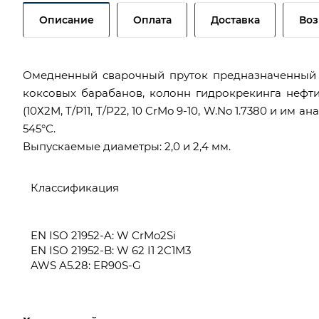
Описание
Оплата
Доставка
Воз
Омедненный сварочный пруток предназначенный дл
коксовых барабанов, колонн гидрокрекинга нефти и
(10Х2М, T/P11, T/P22, 10 CrMo 9-10, W.No 1.7380 и и
545°С.
Выпускаемые диаметры: 2,0 и 2,4 мм.
Классификация
EN ISO 21952-A: W CrMo2Si
EN ISO 21952-B: W 62 I1 2C1M3
AWS A5.28: ER90S-G