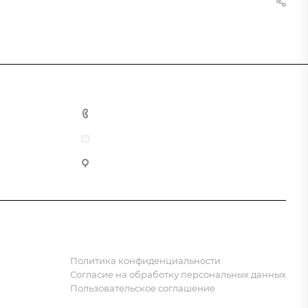
8 (800) 555-90-64
zakaz@gazkompl.ru
г. Москва, 2-й Смоленский переулок, 1/4
Политика конфиденциальности
Согласие на обработку персональных данных
Пользовательское соглашение