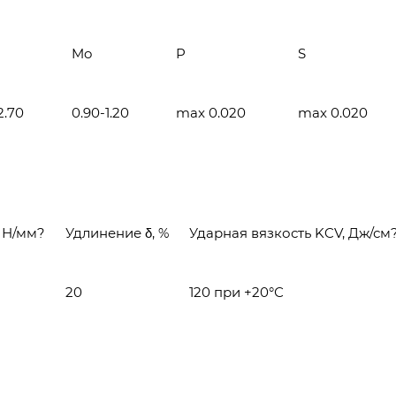
Mo
P
S
2.70
0.90-1.20
max 0.020
max 0.020
, Н/мм?
Удлинение δ, %
Ударная вязкость KCV, Дж/см
20
120 при +20°С