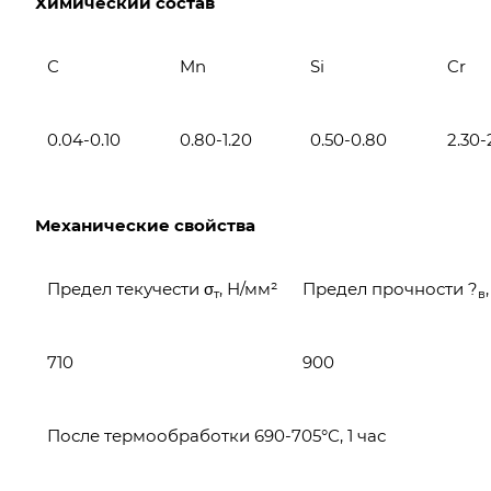
Химический состав
С
Mn
Si
Cr
0.04-0.10
0.80-1.20
0.50-0.80
2.30-
Механические свойства
Предел текучести σ
, Н/мм²
Предел прочности ?
т
в
710
900
После термообработки 690-705°С, 1 час