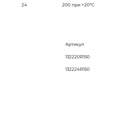
24
200 при +20°С
Артикул
132220R150
132224R150